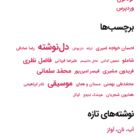
وردپرس
برچسب‌ها
دل‌نوشته
احسان خواجه امیری
رضا صادقی
ترانه
داریوش
فاضل نظری
شاملو
علیرضا قربانی
شفیعی کدکنی
عادل دانتیسم
محمّد سلمانی
فریدون مشیری
قیصر امین‌پور
موسیقی
محمّدعلی بهمنی
مستان و همای
نادر ابراهیمی
همایون شجریان
هوشنگ ابتهاج
گوگل
نوشته‌های تازه
آب، نان، آواز