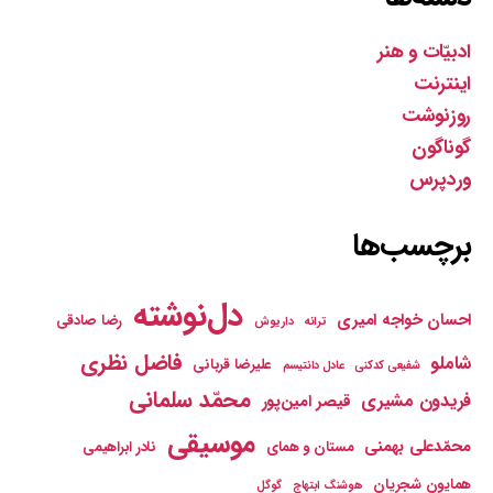
ادبیّات و هنر
اینترنت
روزنوشت
گوناگون
وردپرس
برچسب‌ها
دل‌نوشته
احسان خواجه امیری
رضا صادقی
ترانه
داریوش
فاضل نظری
شاملو
علیرضا قربانی
شفیعی کدکنی
عادل دانتیسم
محمّد سلمانی
فریدون مشیری
قیصر امین‌پور
موسیقی
محمّدعلی بهمنی
مستان و همای
نادر ابراهیمی
همایون شجریان
هوشنگ ابتهاج
گوگل