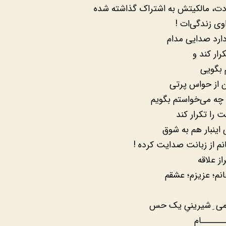
ت، مالکیتش به اشتراک گذاشته شده
اوی زندگی‌ات !
ارد صدایی مدام
رار کند و
 بگویی
ن از حواس پرتی
چه می‌خواستم بگویم
ت را تکرار کند
 اینبار هم به شوق
م از زبانت صدایت کرده !
ز علاقه
انم؛ عزیزم؛ عشقم
می ِ شیرینیِ یک حس
ـــــــام