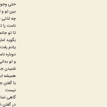
حتی وجود
بینِ تو و 
چه لذتی د
نامت را تک
تا تو جانم
بگوید اما
یادم رفت 
دوباره نام
و تو بدانی
شنیدن جان
همیشه ابرا
با گفتن ج
نیست
گاهی تما
در گفتنِ ن