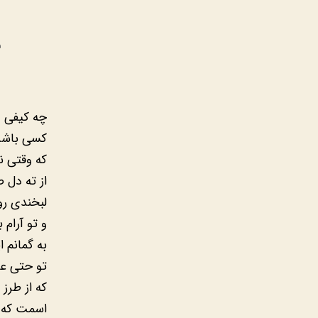
چه کیفی د
کسی باشد
که وقتی ن
از ته دل ص
لبخندی رو
و تو آرام 
به گمانم ا
تو حتی ع
که از طرز
اسمت که 