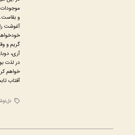
موجودات ب
و بقاست. 
آغوشت را 
خودخواهی 
گریم و وق
آری، دوبا
در لذت بوی
خواهم کرد.
آفتاب تاب
دل‌نوش
برچسب‌ها