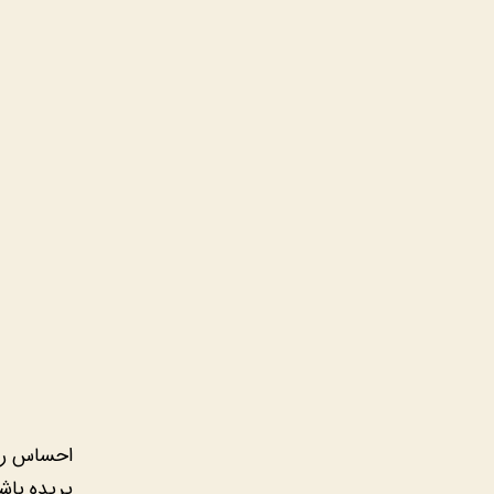
احساس رها
پریده باش