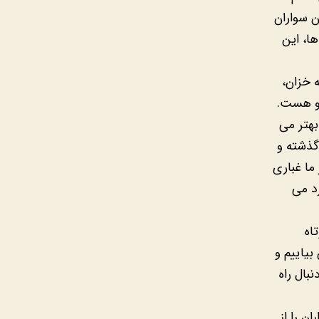
 سواران
ا، این
 خزان،
 و هست.
بهتر می
گذشته و
ما غباری
رد می
اه
بیاییم و
بال راه
ن را از