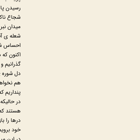
رسیدن پای
شجاع ناکا
میدان نبرد
شعله ی آف
احساس شاع
اکنون که د
گذرانیم و
دل شوره ی
هم نخواهد
پنداریم ک
در حالیکه
هستند که 
درها را با
خود برویم،
در این میا