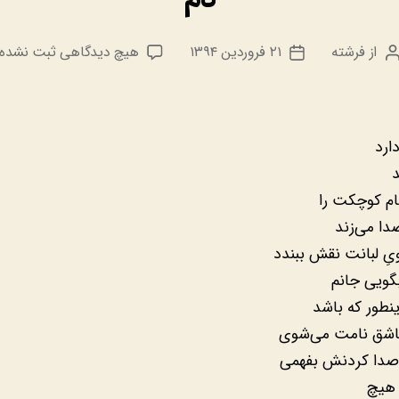
برای
از
فرشته
۲۱ فروردین ۱۳۹۴
هیچ دیدگاهی
ثبت نشده
نویسنده
تاریخ
نام
نوشته
نوشته
ارد
ام کوچکت را
دا می‌زند
یِ لبانت نقش ببندد
بگویی جانم
ینطور که باشد
اشق نامت می‌شوی
 صدا کردنش بفهمی
هیچ