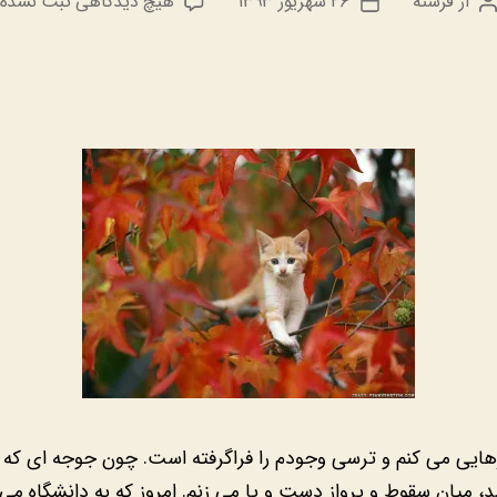
برای
از
فرشته
۲۶ شهریور ۱۳۹۳
هیچ دیدگاهی
ثبت نشده
نویسنده
تاریخ
پاییز
نوشته
نوشته
دل
انگیز
یی می کنم و ترسی وجودم را فراگرفته است. چون جوجه ای که از
د، میان سقوط و پرواز دست و پا می زنم. امروز که به دانشگاه می