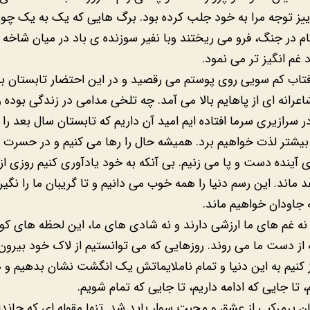
یز توجه مرا به خود جلب کرده بود. برگ هایی که یک به یک چون
م در جنگ، فرو می ریختند وبا نفیر سوزنده ی باد در میان شاخه ه
 غم انگیز تر می نمود.
تاب کم سویی روی پوستم می رقصید و در این احتضار تابستان به
رانه ای از پاهایم بالا می آمد. چه تلخی مدامی در زندگی بوده
ر سرازیری سرما افتاده ایم امید آن داریم که تابستان سال بعد را 
 بیشتر لذت خواهیم برد. همیشه حال را رها می کنیم و در حسرت 
 آینده دست و پا می زنیم. بی آنکه به خود یادآوری کنیم روزی از 
 ماند. این رسم دنیا را همه خوب می دانیم و تا گریبان ما را نگی
ه جاودان خواهیم ماند.
 نه غم های ما ارزشی دارند و نه شادی های ما، این لحظه های کوت
از دست ما می روند. روزهایی که می توانستیم از لاک خود بیرون 
ز کنیم به این دنیا و تمام ناملایماتش یک انگشت نشان بدهیم و دن
 تا جایی که ادامه داریم، تا جایی که تمام شویم.
ن برمرکبی از عشق و محبت سوار باید شد. تنها مقوله ای که جاندارا