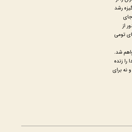
یزه رشد
 جای
ر از
ای تومی
اهم شد.
 را زنده
و نه برای