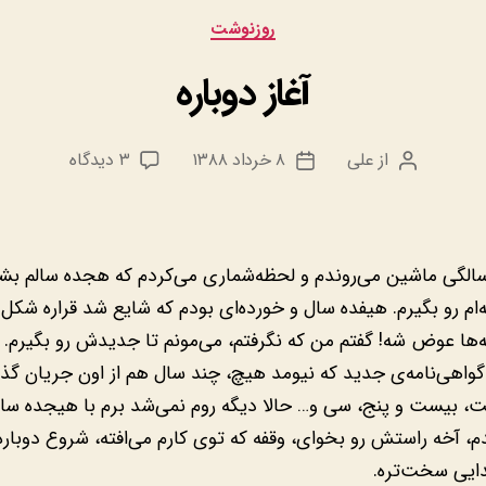
دسته‌ها
روزنوشت
آغاز دوباره
برای
از
علی
۸ خرداد ۱۳۸۸
۳ دیدگاه
نویسنده
تاریخ
آغاز
نوشته
نوشته
دوباره
‌سالگی ماشین می‌روندم و لحظه‌شماری می‌کردم که هجده سالم بشه
‌ام رو بگیرم. هیفده سال و خورده‌ای بودم که شایع شد قراره شکل
ه‌ها عوض شه! گفتم من که نگرفتم، می‌مونم تا جدیدش رو بگیرم.
 گواهی‌نامه‌ی جدید که نیومد هیچ، چند سال هم از اون جریان گ
 بیست و پنج، سی و… حالا دیگه روم نمی‌شد برم با هیجده ساله
، آخه راستش رو بخوای، وقفه که توی کارم می‌افته، شروع دوباره ب
ایی سخت‌تره.