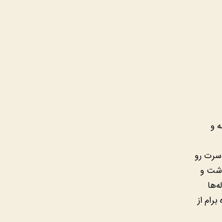
 و
 سرت رو
ذشت و
‌ها
رام از