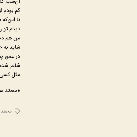
آن‌شب که ا
گم بودم از
تا این‌که
دیدم تو را
من هم دچا
شاید به ح
در عمق چ
شاعر شدم،
مثل کسی 
«محمّد سل
محمّد 
برچسب‌ها