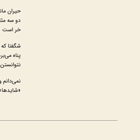
حیران ماند
دو سه مث
خر است
شگفتا که 
پناه می‌بر
نتوانستن،
نمی‌دانم و
«شایدها»!