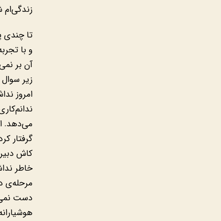
زندگی‌ام ش
تا چندی پ
و با تجربه
آن بر نمی
زیر سوال ب
امروز ندا
ندانم‌کار
می‌دهد. ای
گرفتار کرد
کاش دبیرس
خاطر نداشت
مرحله‌ی د
دست نمی‌د
هوشیارانه