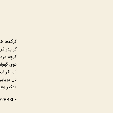
گرگ‌ها خو
گر پدر مُ
گرچه مردا
توی گهوا
آب اگر نی
دل دریای
«دکتر زهر
A2BBXLE