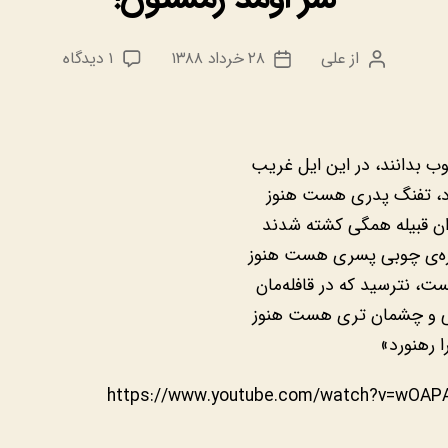
برای
از
علی
۲۸ خرداد ۱۳۸۸
۱ دیدگاه
نویسنده
تاریخ
سر
نوشته
نوشته
اومد
زمستون!
ب بدانند، در این ایل غریب
رد، تفنگ پدری هست هنوز
ن قبیله همگی کشته شدند
ره‌ی چوبی پسری هست هنوز
ست، نترسید که در قافله‌مان
ی و چشمان تری هست هنوز
ا رهنورد»
https://www.youtube.com/watch?v=wOAP