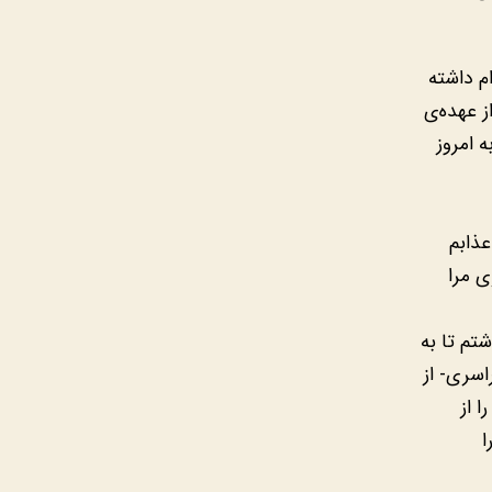
م داشته
ز عهده‌ی
 امروز
عذابم
ی مرا
تم تا به
اسری- از
 از
ا