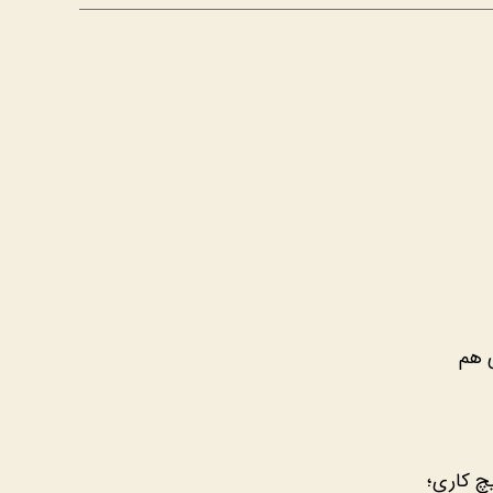
ی هم
چ کاری؛