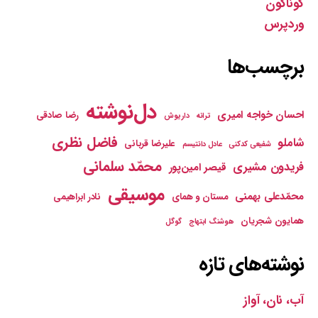
گوناگون
وردپرس
برچسب‌ها
دل‌نوشته
احسان خواجه امیری
رضا صادقی
ترانه
داریوش
فاضل نظری
شاملو
علیرضا قربانی
شفیعی کدکنی
عادل دانتیسم
محمّد سلمانی
فریدون مشیری
قیصر امین‌پور
موسیقی
محمّدعلی بهمنی
مستان و همای
نادر ابراهیمی
همایون شجریان
هوشنگ ابتهاج
گوگل
نوشته‌های تازه
آب، نان، آواز