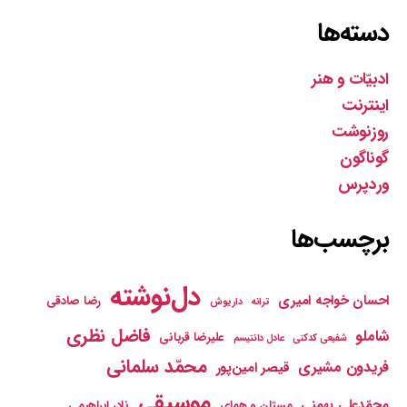
دسته‌ها
ادبیّات و هنر
اینترنت
روزنوشت
گوناگون
وردپرس
برچسب‌ها
دل‌نوشته
احسان خواجه امیری
رضا صادقی
ترانه
داریوش
فاضل نظری
شاملو
علیرضا قربانی
شفیعی کدکنی
عادل دانتیسم
محمّد سلمانی
فریدون مشیری
قیصر امین‌پور
موسیقی
محمّدعلی بهمنی
مستان و همای
نادر ابراهیمی