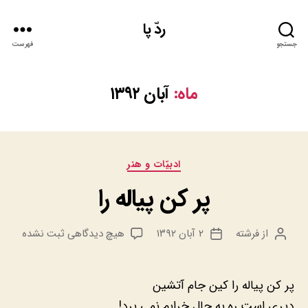
ردّ پا
جستجو
فهرست
ماه:
آبان ۱۳۹۲
دسته‌ها
ادبيّات و هنر
پر کن پیاله را
برای
از
فرشته
۲ آبان ۱۳۹۲
هیچ دیدگاهی
ثبت نشده
نویسنده
تاریخ
پر
نوشته
نوشته
کن
پیاله
پر کن پیاله را کین جام آتشین
را
دیری است ره به حال خرابم نمی برد!