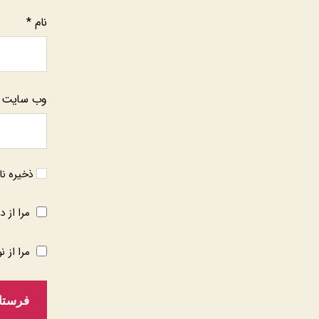
نام
*
وب‌ سایت
ذخیره نا
مرا از د
مرا از ن