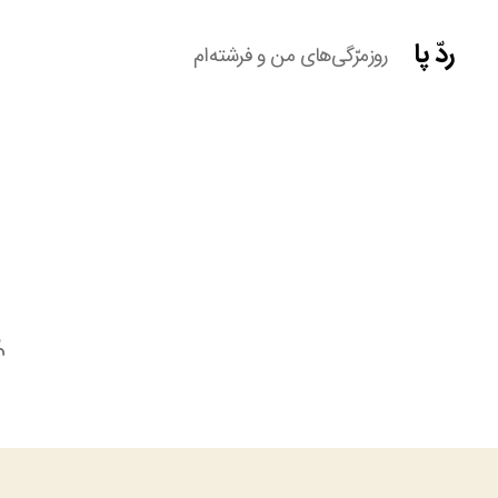
ردّ پا
روزمرّگی‌های من و فرشته‌ام