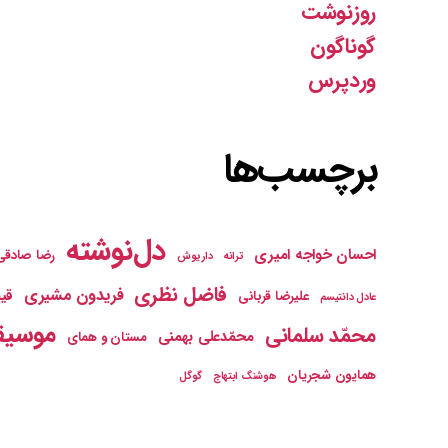
روزنوشت
گوناگون
وردپرس
برچسب‌ها
دل‌نوشته
احسان خواجه امیری
رضا صادقی
ترانه
داریوش
فاضل نظری
فریدون مشیری
قیص
علیرضا قربانی
عادل دانتیسم
موسیق
محمّد سلمانی
محمّدعلی بهمنی
مستان و همای
همایون شجریان
هوشنگ ابتهاج
گوگل