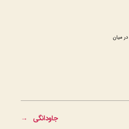
در میان
جاودانگی
→