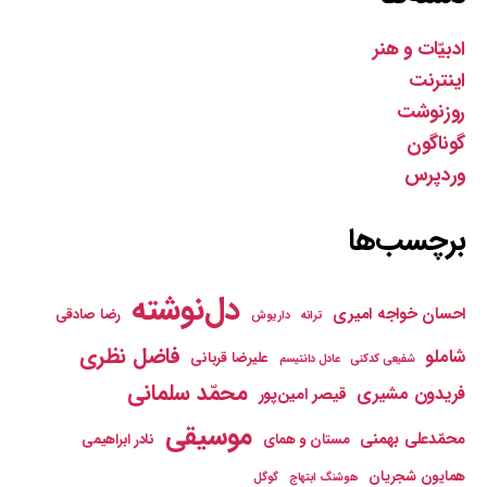
ادبیّات و هنر
اینترنت
روزنوشت
گوناگون
وردپرس
برچسب‌ها
دل‌نوشته
احسان خواجه امیری
رضا صادقی
ترانه
داریوش
فاضل نظری
شاملو
علیرضا قربانی
شفیعی کدکنی
عادل دانتیسم
محمّد سلمانی
فریدون مشیری
قیصر امین‌پور
موسیقی
محمّدعلی بهمنی
مستان و همای
نادر ابراهیمی
همایون شجریان
هوشنگ ابتهاج
گوگل