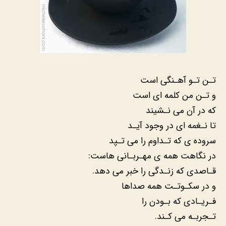
تـن تـو آهـنگی است
و تـن من کلمه ای است
که در آن می نـشیند
تا نـغمه ای در وجود آیـد
سروده ی که تـداوم را می تـپد
در نگاهت همه ی مهـربـانی هاست:
قـاصدی که زنـدگی را خبر می دهد.
و در سکـوتـت همه صداها
فـریـادی که بـودن را
تـجربـه می کـند.