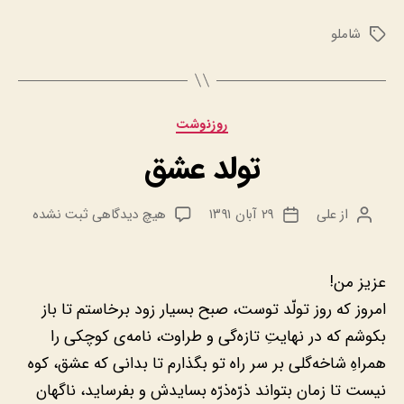
شاملو
برچسب‌ها
دسته‌ها
روزنوشت
تولد عشق
برای
از
علی
۲۹ آبان ۱۳۹۱
هیچ دیدگاهی
ثبت نشده
نویسنده
تاریخ
تولد
نوشته
نوشته
عشق
عزیز من!
امروز که روز تولّد توست، صبح بسیار زود برخاستم تا باز
بکوشم که در نهایتِ تازه‌گی و طراوت، نامه‌ی کوچکی را
همراهِ شاخه‌گلی بر سر راه تو بگذارم تا بدانی که عشق، کوه
نیست تا زمان بتواند ذرّه‌ذرّه بسایدش و بفرساید، ناگهان