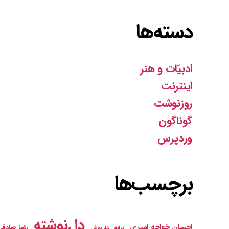
دسته‌ها
ادبیّات و هنر
اینترنت
روزنوشت
گوناگون
وردپرس
برچسب‌ها
دل‌نوشته
احسان خواجه امیری
رضا صادقی
ترانه
داریوش