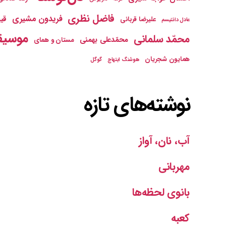
فاضل نظری
فریدون مشیری
قیص
علیرضا قربانی
عادل دانتیسم
موسیق
محمّد سلمانی
محمّدعلی بهمنی
مستان و همای
همایون شجریان
هوشنگ ابتهاج
گوگل
نوشته‌های تازه
آب، نان، آواز
مهربانی
بانوی لحظه‌ها
کعبه