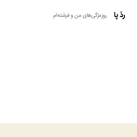
ردّ پا
روزمرّگی‌های من و فرشته‌ام