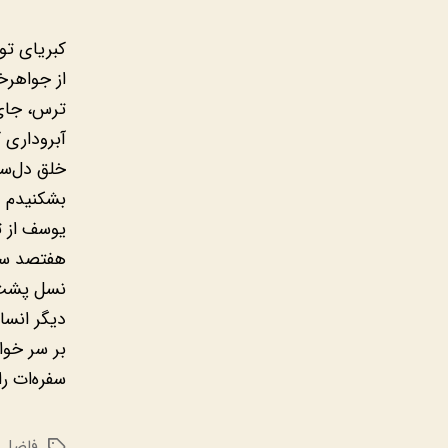
‫‫کبریای‬
‫از جواه‬
‫ترس، جا‬
‫آبرودار‬
‫خلق دل‌س‬
‫بشکنیدم‬
‫یوسف از‬
‫هفتصد س‬
‫نسل پشت‬
‫دیگر ان‬
‫بر سر خو‬
‫سفره‌ات‬
فاضل 