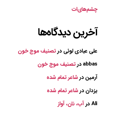
چشم‌های‌ات
آخرین دیدگاه‌ها
علی عبادی لوئی
در
تصنیف موج خون
abbas
در
تصنیف موج خون
آرمین
در
شاعر تمام شده
یزدان
در
شاعر تمام شده
Ali
در
آب، نان، آواز