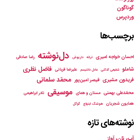
گوناگون
وردپرس
برچسب‌ها
دل‌نوشته
احسان خواجه امیری
رضا صادقی
ترانه
داریوش
فاضل نظری
شاملو
علیرضا قربانی
شفیعی کدکنی
عادل دانتیسم
محمّد سلمانی
فریدون مشیری
قیصر امین‌پور
موسیقی
محمّدعلی بهمنی
مستان و همای
نادر ابراهیمی
همایون شجریان
هوشنگ ابتهاج
گوگل
نوشته‌های تازه
آب، نان، آواز