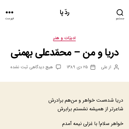
ردّ پا
جستجو
فهرست
دسته‌ها
ادبيّات و هنر
دریا و من – محمّدعلی بهمنی
برای
از
علی
۲۵ دی ۱۳۸۹
هیچ دیدگاهی
ثبت نشده
نویسنده
تاریخ
دریا
نوشته
نوشته
و
من
&#۸۲۱۱;
محمّدعلی
دریا شده‌ست خواهر و من‌هم برادرش
بهمنی
شاعرتر از همیشه نشستم برابرش
خواهر سلام! با غزلی نیمه ‌آمدم