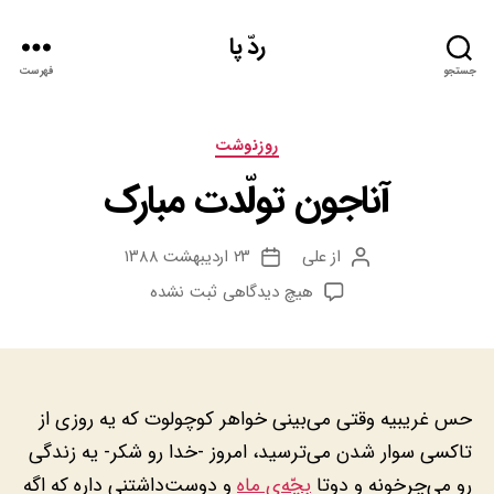
ردّ پا
جستجو
فهرست
دسته‌ها
روزنوشت
آناجون تولّدت مبارک
از
علی
۲۳ اردیبهشت ۱۳۸۸
نویسنده
تاریخ
نوشته
نوشته
برای
هیچ دیدگاهی
ثبت نشده
آناجون
تولّدت
مبارک
حس غریبیه وقتی می‌بینی خواهر کوچولوت که یه روزی از
تاکسی سوار شدن می‌ترسید، امروز -خدا رو شکر- یه زندگی
رو می‌چرخونه و دوتا
بچّه‌ی ماه
و دوست‌داشتنی داره که اگه