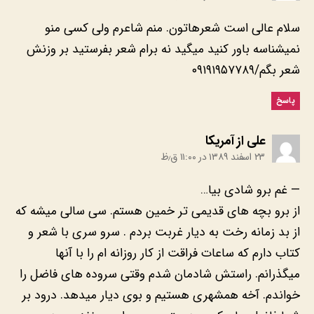
سلام عالی است شعرهاتون. منم شاعرم ولی کسی منو
نمیشناسه باور کنید میگید نه برام شعر بفرستید بر وزنش
شعر بگم/۰۹۱۹۱۹۵۷۷۸۹
پاسخ
:
علی از آمریکا
۲۳ اسفند ۱۳۸۹ در ۱۱:۰۰ ق٫ظ
— غم برو شادی بیا…
از برو بچه های قدیمی تر خمین هستم. سی سالی میشه که
از بد زمانه رخت به دیار غربت بردم . سرو سری با شعر و
کتاب دارم که ساعات فراقت از کار روزانه ام را با آنها
میگذرانم. راستش شادمان شدم وقتی سروده های فاضل را
خواندم. آخه همشهری هستیم و بوی دیار میدهد. درود بر