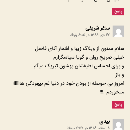
پاسخ
:
ساغر شریفی
۲۲ دی ۱۳۸۹ در ۸:۰۵ ق٫ظ
سلام ممنون از وبلاگ زیبا و اشعار آقای فاضل
خیلی صریح روان و گویا سپاسگزارم
و برای احساس لطیفشان بهشون تبریک میگم
و باز
امروز بی حوصله از بودن خود در دنیا غم بیهودگی هااااااا
میخوردم…!!!
پاسخ
:
بیدی
۸ اسفند ۱۳۸۹ در ۷:۵۷ ب٫ظ