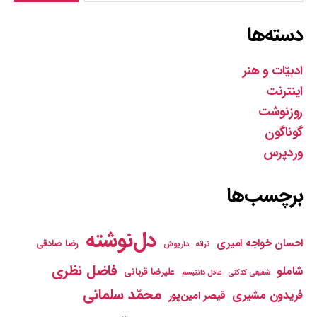
دسته‌ها
ادبیّات و هنر
اینترنت
روزنوشت
گوناگون
وردپرس
برچسب‌ها
دل‌نوشته
احسان خواجه امیری
رضا صادقی
ترانه
داریوش
فاضل نظری
شاملو
علیرضا قربانی
شفیعی کدکنی
عادل دانتیسم
محمّد سلمانی
فریدون مشیری
قیصر امین‌پور