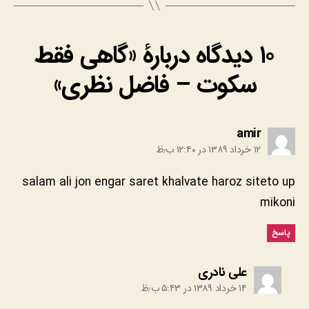
۱۰ دیدگاه دربارهٔ «گاهی فقط
سکوت – فاضل نظری»
:
amir
۱۲ خرداد ۱۳۸۹ در ۱۲:۴۰ ب٫ظ
salam ali jon engar saret khalvate haroz siteto up
mikoni
پاسخ
:
علی نادری
۱۴ خرداد ۱۳۸۹ در ۵:۴۳ ب٫ظ