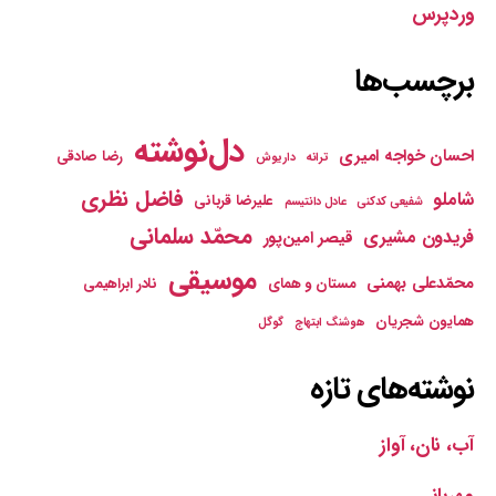
وردپرس
برچسب‌ها
دل‌نوشته
احسان خواجه امیری
رضا صادقی
ترانه
داریوش
فاضل نظری
شاملو
علیرضا قربانی
شفیعی کدکنی
عادل دانتیسم
محمّد سلمانی
فریدون مشیری
قیصر امین‌پور
موسیقی
محمّدعلی بهمنی
مستان و همای
نادر ابراهیمی
همایون شجریان
هوشنگ ابتهاج
گوگل
نوشته‌های تازه
آب، نان، آواز