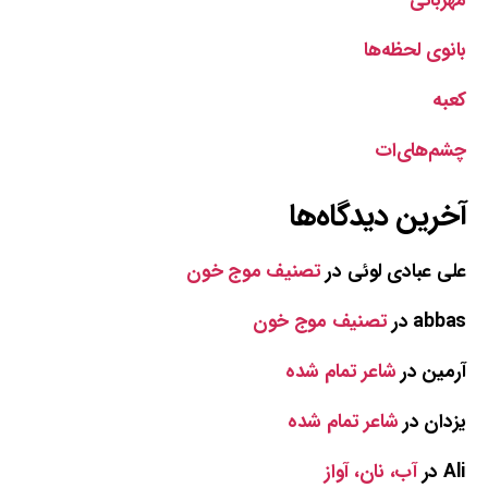
مهربانی
بانوی لحظه‌ها
کعبه
چشم‌های‌ات
آخرین دیدگاه‌ها
علی عبادی لوئی
در
تصنیف موج خون
abbas
در
تصنیف موج خون
آرمین
در
شاعر تمام شده
یزدان
در
شاعر تمام شده
Ali
در
آب، نان، آواز