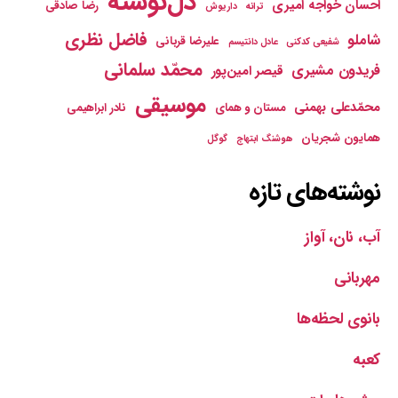
دل‌نوشته
احسان خواجه امیری
رضا صادقی
ترانه
داریوش
فاضل نظری
شاملو
علیرضا قربانی
شفیعی کدکنی
عادل دانتیسم
محمّد سلمانی
فریدون مشیری
قیصر امین‌پور
موسیقی
محمّدعلی بهمنی
مستان و همای
نادر ابراهیمی
همایون شجریان
هوشنگ ابتهاج
گوگل
نوشته‌های تازه
آب، نان، آواز
مهربانی
بانوی لحظه‌ها
کعبه