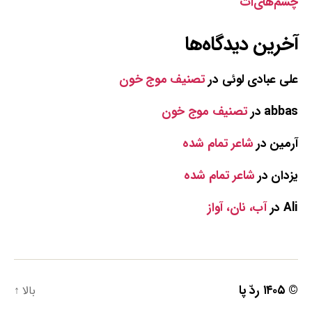
چشم‌های‌ات
آخرین دیدگاه‌ها
علی عبادی لوئی
در
تصنیف موج خون
abbas
در
تصنیف موج خون
آرمین
در
شاعر تمام شده
یزدان
در
شاعر تمام شده
Ali
در
آب، نان، آواز
© ۱۴۰۵
ردّ پا
بالا
↑