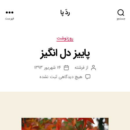
ردّ پا
جستجو
فهرست
دسته‌ها
روزنوشت
پاییز دل انگیز
از
فرشته
۲۶ شهریور ۱۳۹۳
نویسنده
تاریخ
نوشته
نوشته
برای
هیچ دیدگاهی
ثبت نشده
پاییز
دل
انگیز