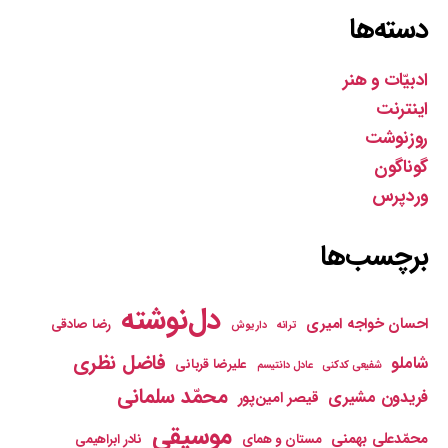
دسته‌ها
ادبیّات و هنر
اینترنت
روزنوشت
گوناگون
وردپرس
برچسب‌ها
دل‌نوشته
احسان خواجه امیری
رضا صادقی
ترانه
داریوش
فاضل نظری
شاملو
علیرضا قربانی
شفیعی کدکنی
عادل دانتیسم
محمّد سلمانی
فریدون مشیری
قیصر امین‌پور
موسیقی
محمّدعلی بهمنی
مستان و همای
نادر ابراهیمی