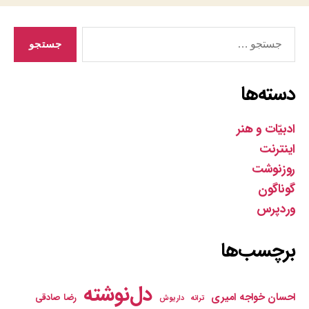
جستجوی
دسته‌ها
ادبیّات و هنر
اینترنت
روزنوشت
گوناگون
وردپرس
برچسب‌ها
دل‌نوشته
احسان خواجه امیری
رضا صادقی
ترانه
داریوش