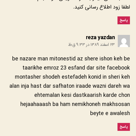
لطفا زود اطلاع رسانی کنید.
پاسخ
:
reza yazdan
۲۳ اسفند ۱۳۸۹ در ۹:۳۳ ق٫ظ
be nazare man mitonestid az shere ishon keh be
taarikhe emroz 23 esfand dar site facebook
montasher shodeh estefadeh konid in sheri keh
alan inja hast dar safhaton iraade wazni dareh wa
ehtemalan kesi dastkaarish karde chon
hejaahaaash ba ham nemikhoneh makhsosan
beyte e awalesh
پاسخ