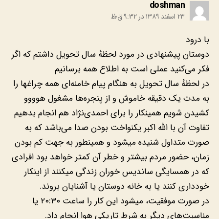
:
doshman
۲۳ اسفند ۱۳۸۹ در ۹:۳۲ ق٫ظ
با درود
دوستان پیشنهادی در مورد لحظهٔ سال تحویل داشتم که اگر
فکر می‌کنید عملی‌ است به اطلاع همه برسانیم
در لحظهٔ‌ سال تحویل به هنگام پیام خامنه‌ای همه چراغها را
به مدت یک دقیقه خاموش و از پنجره‌ها مشغول هوووو
کشیدن شویم همینکار را برای احمدی‌نژاد هم انجام بدهیم
تفاوت آن با الله اکبر یکنواخت بودن صدا می‌باشد که به
صورت متداول شنیده میشود و همینطور به جهت کم بودن
زمان، حضور مردم بیشتر و خطر آن کمتر خواهد بود افرادی
که در همسایگی ساندیس خوران زندگی‌ میکنند از اینکار
خودداری کنند یا به خانه دوستان یا آشنایان بروند.
در صورت موفقیت، میشود این کار را ساعت ۲۰:۳۰ یا
مناسبت‌های دیگر به شرط تاریکی‌ هوا انجام داد.