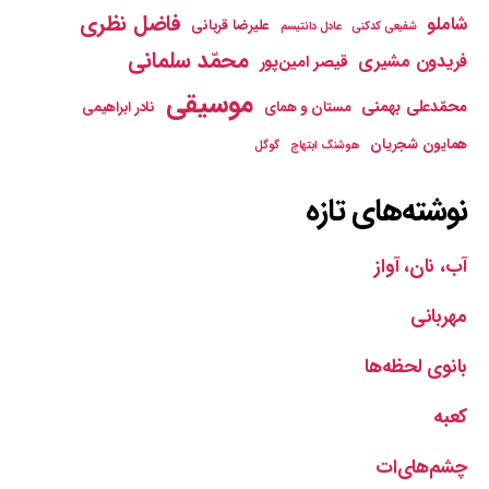
فاضل نظری
شاملو
علیرضا قربانی
شفیعی کدکنی
عادل دانتیسم
محمّد سلمانی
فریدون مشیری
قیصر امین‌پور
موسیقی
محمّدعلی بهمنی
مستان و همای
نادر ابراهیمی
همایون شجریان
هوشنگ ابتهاج
گوگل
نوشته‌های تازه
آب، نان، آواز
مهربانی
بانوی لحظه‌ها
کعبه
چشم‌های‌ات