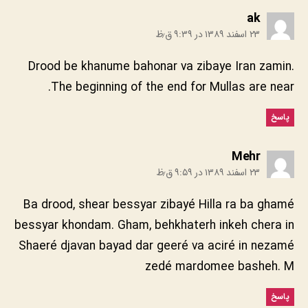
:
ak
۲۳ اسفند ۱۳۸۹ در ۹:۳۹ ق٫ظ
Drood be khanume bahonar va zibaye Iran zamin.
The beginning of the end for Mullas are near.
پاسخ
:
Mehr
۲۳ اسفند ۱۳۸۹ در ۹:۵۹ ق٫ظ
Ba drood, shear bessyar zibayé Hilla ra ba ghamé
bessyar khondam. Gham, behkhaterh inkeh chera in
Shaeré djavan bayad dar geeré va aciré in nezamé
zedé mardomee basheh. M
پاسخ