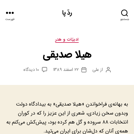
ردّ پا
جستجو
فهرست
دسته‌ها
ادبيّات و هنر
هیلا صدیقی
برای
از
علی
۲۲ اسفند ۱۳۸۹
۱۰ دیدگاه
نویسنده
تاریخ
هیلا
نوشته
نوشته
صدیقی
به بهانه‌ی فراخواندن «هیلا صدیقی» به بیدادگاه دولت
وبدون سخن زیادی، شعری از این عزیز را که در کوران
انتخابات ۸۸ سروده و گل هم کرده بود، پیش‌کش می‌کنم به
همه‌ی آنان که دل‌شان برای ایران می‌تپد.