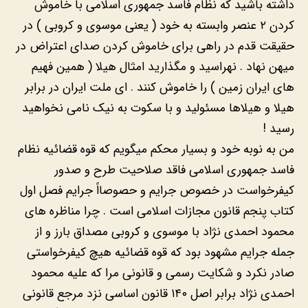
داشته باشید که نظام فاسد جمهوری اسلامی با خاموش
کردن ۲ عنصر وابسته به خود ( یعنی موسوی و کروبی ) در
حقیقت قدم در راهی برای خاموش کردن صدای اعتراض در
میهن نهاد . نهراسید و مگذارید امثال هیلا ( همین فهیم
های ایران زمین ) را خاموش کنند . ای ملت ایران در برابر
هیلا و هیلاها مسئولید و با سکوت به نیک نامی نخواهید
رسید !
من به نوبه خود و بسیار محکم میگویم که قوه قضائیه نظام
فاسد جمهوری اسلامی فاقد صلاحیت طرح و صدور
کیفرخواست در خصوص جرایم و حصوصااً جرایم فصل اول
کتاب پنجم قانون مجازات اسلامی است . چرا مناظره های
محمود احمدی نژاد با موسوی و کروبی مصداق بارز و از
جمله جرایم مشهود بود که قوه قضائیه هیچ کیفرخواستی
صادر نکرد و شکایت رسمی و قانونی مرا که علیه محمود
احمدی نژاد برابر اصل ۱۴۰ قانون اساسی نزد مرجع قانونی