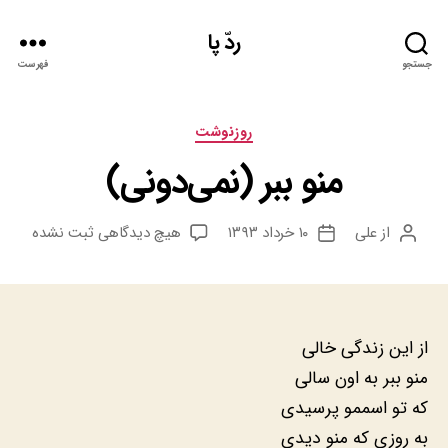
ردّ پا
جستجو
فهرست
دسته‌ها
روزنوشت
منو ببر (نمی‌دونی)
برای
از
علی
۱۰ خرداد ۱۳۹۳
هیچ دیدگاهی
ثبت نشده
نویسنده
تاریخ
منو
نوشته
نوشته
ببر
(نمی‌دونی)
از این زندگی خالی
منو ببر به اون سالی
که تو اسممو پرسیدی
به روزی که منو دیدی