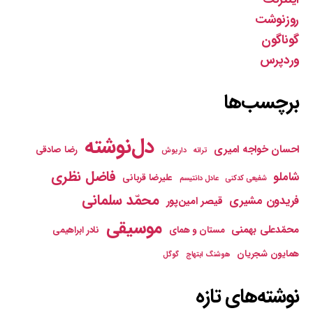
روزنوشت
گوناگون
وردپرس
برچسب‌ها
دل‌نوشته
احسان خواجه امیری
رضا صادقی
ترانه
داریوش
فاضل نظری
شاملو
علیرضا قربانی
شفیعی کدکنی
عادل دانتیسم
محمّد سلمانی
فریدون مشیری
قیصر امین‌پور
موسیقی
محمّدعلی بهمنی
مستان و همای
نادر ابراهیمی
همایون شجریان
هوشنگ ابتهاج
گوگل
نوشته‌های تازه