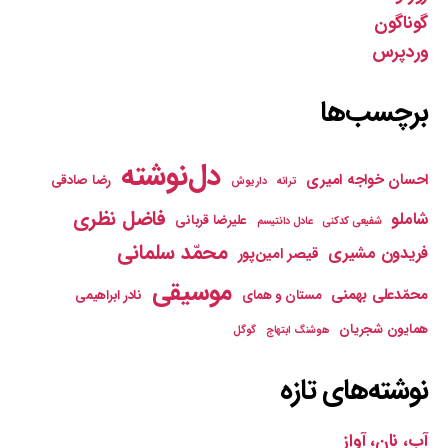
گوناگون
وردپرس
برچسب‌ها
دل‌نوشته
احسان خواجه امیری
رضا صادقی
ترانه
داریوش
فاضل نظری
شاملو
علیرضا قربانی
شفیعی کدکنی
عادل دانتیسم
محمّد سلمانی
فریدون مشیری
قیصر امین‌پور
موسیقی
محمّدعلی بهمنی
مستان و همای
نادر ابراهیمی
همایون شجریان
هوشنگ ابتهاج
گوگل
نوشته‌های تازه
آب، نان، آواز