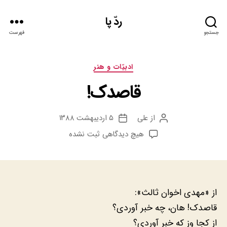
ردّ پا
جستجو
فهرست
دسته‌ها
ادبيّات و هنر
قاصدک!
از
علی
۵ اردیبهشت ۱۳۸۸
نویسنده
تاریخ
نوشته
نوشته
برای
هیچ دیدگاهی
ثبت نشده
قاصدک!
از «مهدی اخوان ثالث»:
قاصدک! هان، چه خبر آوردی؟
از کجا وز که خبر آوردی؟