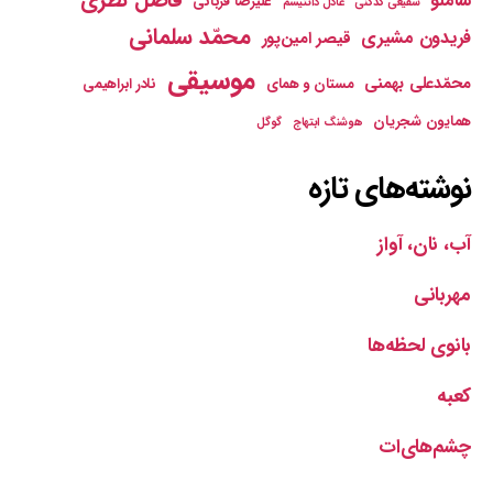
شاملو
علیرضا قربانی
شفیعی کدکنی
عادل دانتیسم
محمّد سلمانی
فریدون مشیری
قیصر امین‌پور
موسیقی
محمّدعلی بهمنی
مستان و همای
نادر ابراهیمی
همایون شجریان
هوشنگ ابتهاج
گوگل
نوشته‌های تازه
آب، نان، آواز
مهربانی
بانوی لحظه‌ها
کعبه
چشم‌های‌ات