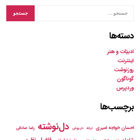
جستجوی
دسته‌ها
ادبیّات و هنر
اینترنت
روزنوشت
گوناگون
وردپرس
برچسب‌ها
دل‌نوشته
احسان خواجه امیری
رضا صادقی
ترانه
داریوش
فاضل نظری