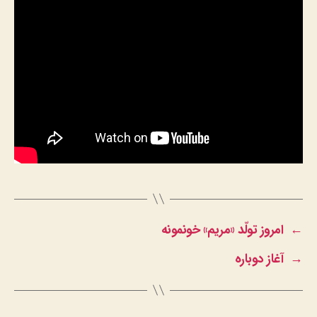
←
امروز تولّد «مریم» خونمونه
→
آغاز دوباره