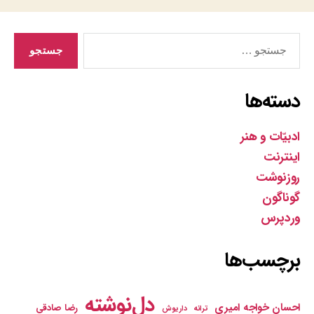
جستجوی
دسته‌ها
ادبیّات و هنر
اینترنت
روزنوشت
گوناگون
وردپرس
برچسب‌ها
دل‌نوشته
احسان خواجه امیری
رضا صادقی
ترانه
داریوش