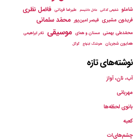
فاضل نظری
شاملو
علیرضا قربانی
شفیعی کدکنی
عادل دانتیسم
محمّد سلمانی
فریدون مشیری
قیصر امین‌پور
موسیقی
محمّدعلی بهمنی
مستان و همای
نادر ابراهیمی
همایون شجریان
هوشنگ ابتهاج
گوگل
نوشته‌های تازه
آب، نان، آواز
مهربانی
بانوی لحظه‌ها
کعبه
چشم‌های‌ات