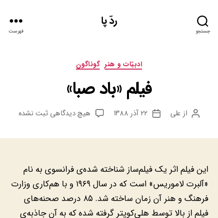
ردّ پا
جستجو
فهرست
دسته‌ها
ادبيّات و هنر
گوناگون
فیلم «باد صبا»
برای
از
علی
۲۲ آذر ۱۳۸۸
هیچ دیدگاهی
ثبت نشده
نویسنده
تاریخ
فیلم
نوشته
نوشته
«باد
صبا»
‎‎این فیلم اثر یک فیلم‌ساز شناخته شده‌ی فرانسوی به نام
«آلبرت لاموریس» است که در سال ۱۹۶۹ و با هم‌کاری وزارت
فرهنگ و هنر آن زمان ساخته شد. ۸۵ درصد صحنه‌های
فیلم از بالا توسط هلی‌کوپتر گرفته شده که به آن جاذبه‌ی