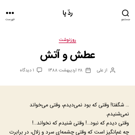
ردّ پا
جستجو
فهرست
دسته‌ها
روزنوشت
عطش و آتش
برای
از
علی
۲۸ اردیبهشت ۱۳۸۸
۱ دیدگاه
نویسنده
تاریخ
عطش
نوشته
نوشته
و
آتش
… شگفتا! وقتی که بود نمی‌دیدم، وقتی می‌خواند
نمی‌شنیدم.
وقتی دیدم که نبود…! وقتی شنیدم که نخواند…!
چه غم‌انگیز است که وقتی چشمه‌ای سرد و زلال، در برابرت