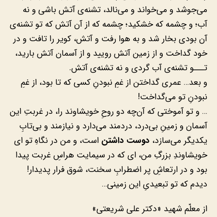
می‌جوشد و می‌خواند و می‌نالد، تشنه‌ی آتش باشی و نه
آب؛ و چشمه که خشکید؛ چشمه که از آن آتش که تو تشنه‌ی
آن بودی بخار شد و به هوا رفت و آتش، کویر را تافت و در
خود گداخت و از زمین آتش رویید و از آسمان آتش بارید،
تـــو تشنه‌ی آب گردی و نه تشنه‌ی آتش.
و بعد… عمری گداختن از غمِ نبودنِ کسی که تا بود، از غمِ
نبودنِ تو می‌گداخت!
… و تو آموختی که آن‌چه دو روحِ خویشاوند را، در غربتِ این
آسمان و زمینِ بی‌درد، دردمند می‌دارد و نیازمند و بی‌تابِ
یکدیگر می‌سازد،
دوست داشتن
است، و من در نگاهِ تو ای
خویشاوندِ بزرگِ من، ای که در سیمایت هراسِ غربت پیدا
بود و در ارتعاشِ پر اضطرابِ سخنت، شوق فرار پدیدار!
دیدم که تو تبعیدیِ این زمینی…
از معلّم شهید «دکتر علی شریعتی»