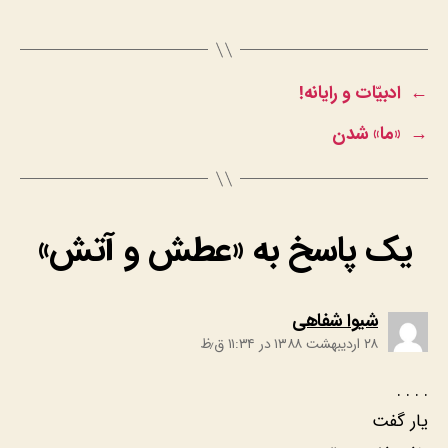
←
ادبیّات و رایانه!
→
«ما» شدن
یک پاسخ به «عطش و آتش»
:
شیوا شفاهی
۲۸ اردیبهشت ۱۳۸۸ در ۱۱:۳۴ ق٫ظ
. . . .
یار گفت