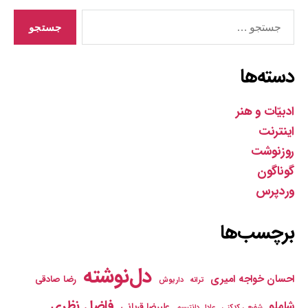
جستجوی
دسته‌ها
ادبیّات و هنر
اینترنت
روزنوشت
گوناگون
وردپرس
برچسب‌ها
دل‌نوشته
احسان خواجه امیری
رضا صادقی
ترانه
داریوش
فاضل نظری
شاملو
علیرضا قربانی
شفیعی کدکنی
عادل دانتیسم