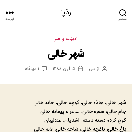
ردّ پا
جستجو
فهرست
دسته‌ها
ادبيّات و هنر
شهر خالی
برای
از
علی
۱۵ آبان ۱۳۸۸
۱ دیدگاه
نویسنده
تاریخ
شهر
نوشته
نوشته
خالی
جام خالی، سفره خالی، ساغر و پیمانه خالی
کوچ کرده دسته دسته، آشنایان، عندلیبان
باغ خالی، باغچه خالی، شاخه خالی، لانه خالی