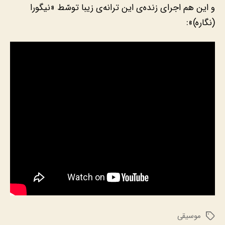
و این هم اجرای زنده‌ی این ترانه‌ی زیبا توسّط «نیگورا
(نگاره)»:
موسیقی
برچسب‌ها