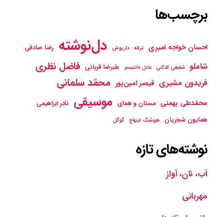
برچسب‌ها
دل‌نوشته
احسان خواجه امیری
رضا صادقی
ترانه
داریوش
فاضل نظری
شاملو
علیرضا قربانی
شفیعی کدکنی
عادل دانتیسم
محمّد سلمانی
فریدون مشیری
قیصر امین‌پور
موسیقی
محمّدعلی بهمنی
مستان و همای
نادر ابراهیمی
همایون شجریان
هوشنگ ابتهاج
گوگل
نوشته‌های تازه
آب، نان، آواز
مهربانی