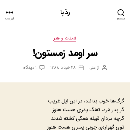
ردّ پا
جستجو
فهرست
دسته‌ها
ادبيّات و هنر
سر اومد زمستون!
برای
از
علی
۲۸ خرداد ۱۳۸۸
۱ دیدگاه
نویسنده
تاریخ
سر
نوشته
نوشته
اومد
زمستون!
گرگ‌ها خوب بدانند، در این ایل غریب
گر پدر مُرد، تفنگ پدری هست هنوز
گرچه مردان قبیله همگی کشته شدند
توی گهواره‌ی چوبی پسری هست هنوز