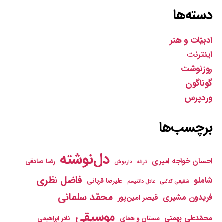
دسته‌ها
ادبیّات و هنر
اینترنت
روزنوشت
گوناگون
وردپرس
برچسب‌ها
دل‌نوشته
احسان خواجه امیری
رضا صادقی
ترانه
داریوش
فاضل نظری
شاملو
علیرضا قربانی
شفیعی کدکنی
عادل دانتیسم
محمّد سلمانی
فریدون مشیری
قیصر امین‌پور
موسیقی
محمّدعلی بهمنی
مستان و همای
نادر ابراهیمی