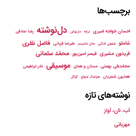
برچسب‌ها
دل‌نوشته
احسان خواجه امیری
رضا صادقی
ترانه
داریوش
فاضل نظری
شاملو
علیرضا قربانی
شفیعی کدکنی
عادل دانتیسم
محمّد سلمانی
فریدون مشیری
قیصر امین‌پور
موسیقی
محمّدعلی بهمنی
مستان و همای
نادر ابراهیمی
همایون شجریان
هوشنگ ابتهاج
گوگل
نوشته‌های تازه
آب، نان، آواز
مهربانی