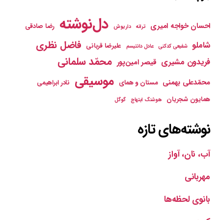
دل‌نوشته
احسان خواجه امیری
رضا صادقی
ترانه
داریوش
فاضل نظری
شاملو
علیرضا قربانی
شفیعی کدکنی
عادل دانتیسم
محمّد سلمانی
فریدون مشیری
قیصر امین‌پور
موسیقی
محمّدعلی بهمنی
مستان و همای
نادر ابراهیمی
همایون شجریان
هوشنگ ابتهاج
گوگل
نوشته‌های تازه
آب، نان، آواز
مهربانی
بانوی لحظه‌ها