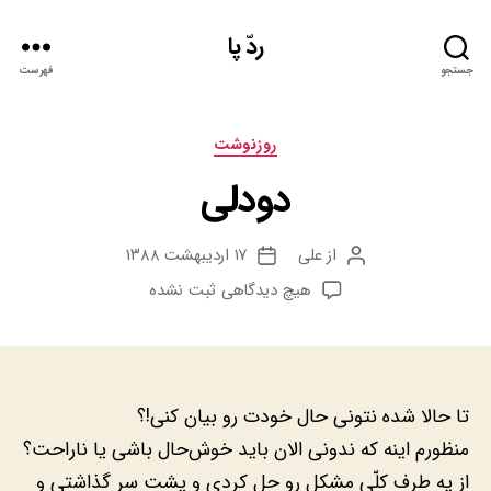
ردّ پا
جستجو
فهرست
دسته‌ها
روزنوشت
دودلی
از
علی
۱۷ اردیبهشت ۱۳۸۸
نویسنده
تاریخ
نوشته
نوشته
برای
هیچ دیدگاهی
ثبت نشده
دودلی
تا حالا شده نتونی حال خودت رو بیان کنی!؟
منظورم اینه که ندونی الان باید خوش‌حال باشی یا ناراحت؟
از یه طرف کلّی مشکل رو حل کردی و پشت سر گذاشتی و