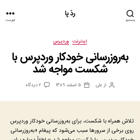
ردّ پا
جستجو
فهرست
دسته‌ها
اينترنت
وردپرس
به‌روزرسانی خودکار وردپرس با
شکست مواجه شد
برای
از
علی
۵ اسفند ۱۳۸۹
۲ دیدگاه
نویسنده
تاریخ
به‌روزرسانی
نوشته
نوشته
خودکار
وردپرس
با
شکست
تلاش همراه با شکست، برای به‌روزرسانی خودکار وردپرس
مواجه
روی برخی از سرورها سبب می‌شود که پیغام «به‌روزرسانی
شد
خودکار وردپرس با شکست مواجه شد – لطفاً دوباره برای