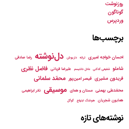
روزنوشت
گوناگون
وردپرس
برچسب‌ها
دل‌نوشته
احسان خواجه امیری
رضا صادقی
ترانه
داریوش
فاضل نظری
شاملو
علیرضا قربانی
شفیعی کدکنی
عادل دانتیسم
محمّد سلمانی
فریدون مشیری
قیصر امین‌پور
موسیقی
محمّدعلی بهمنی
مستان و همای
نادر ابراهیمی
همایون شجریان
هوشنگ ابتهاج
گوگل
نوشته‌های تازه