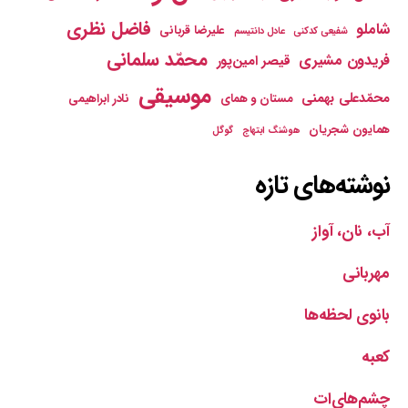
فاضل نظری
شاملو
علیرضا قربانی
شفیعی کدکنی
عادل دانتیسم
محمّد سلمانی
فریدون مشیری
قیصر امین‌پور
موسیقی
محمّدعلی بهمنی
مستان و همای
نادر ابراهیمی
همایون شجریان
هوشنگ ابتهاج
گوگل
نوشته‌های تازه
آب، نان، آواز
مهربانی
بانوی لحظه‌ها
کعبه
چشم‌های‌ات