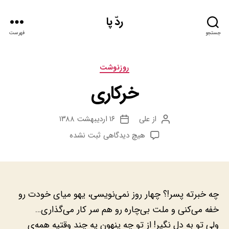
ردّ پا
جستجو
فهرست
دسته‌ها
روزنوشت
خرکاری
از
علی
۱۶ اردیبهشت ۱۳۸۸
نویسنده
تاریخ
نوشته
نوشته
برای
هیچ دیدگاهی
ثبت نشده
خرکاری
چه خبرته پسر!؟ چهار روز نمی‌نویسی، یهو میای خودت رو
خفه می‌کنی و ملت بی‌چاره رو هم سر کار می‌گذاری…
ولی تو به دل نگیر! از تو چه پنهون یه چند وقتیه همه‌ی