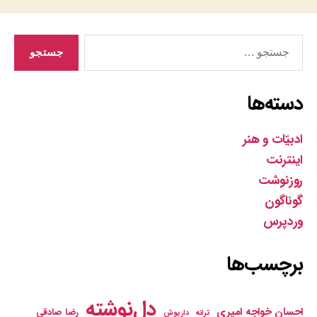
جستجوی
دسته‌ها
ادبیّات و هنر
اینترنت
روزنوشت
گوناگون
وردپرس
برچسب‌ها
دل‌نوشته
احسان خواجه امیری
رضا صادقی
ترانه
داریوش