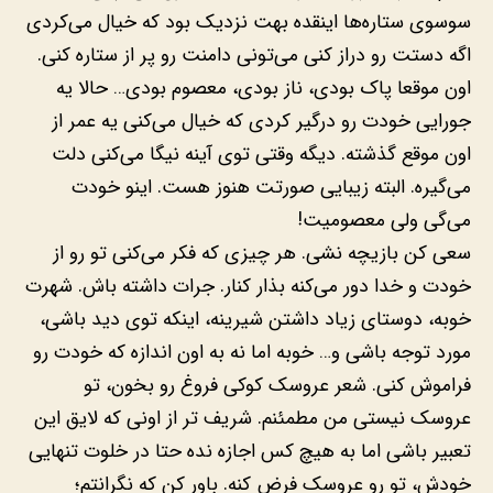
سوسوی ستاره‌ها اینقده بهت نزدیک بود که خیال می‌کردی
اگه دستت رو دراز کنی می‌تونی دامنت رو پر از ستاره کنی.
اون موقعا پاک بودی، ناز بودی، معصوم بودی… حالا یه
جورایی خودت رو درگیر کردی که خیال می‌کنی یه عمر از
اون موقع گذشته. دیگه وقتی توی آینه نیگا می‌کنی دلت
می‌گیره. البته زیبایی صورتت هنوز هست. اینو خودت
می‌گی ولی معصومیت!
سعی کن بازیچه نشی. هر چیزی که فکر می‌کنی تو رو از
خودت و خدا دور می‌کنه بذار کنار. جرات داشته باش. شهرت
خوبه، دوستای زیاد داشتن شیرینه، اینکه توی دید باشی،
مورد توجه باشی و… خوبه اما نه به اون اندازه که خودت رو
فراموش کنی. شعر عروسک کوکی فروغ رو بخون، تو
عروسک نیستی من مطمئنم. شریف تر از اونی که لایق این
تعبیر باشی اما به هیچ کس اجازه نده حتا در خلوت تنهایی
خودش، تو رو عروسک فرض کنه. باور کن که نگرانتم؛