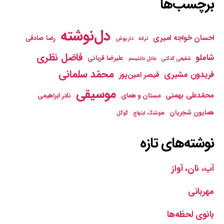
برچسب‌ها
دل‌نوشته
احسان خواجه امیری
رضا صادقی
ترانه
داریوش
فاضل نظری
شاملو
علیرضا قربانی
شفیعی کدکنی
عادل دانتیسم
محمّد سلمانی
فریدون مشیری
قیصر امین‌پور
موسیقی
محمّدعلی بهمنی
مستان و همای
نادر ابراهیمی
همایون شجریان
هوشنگ ابتهاج
گوگل
نوشته‌های تازه
آب، نان، آواز
مهربانی
بانوی لحظه‌ها