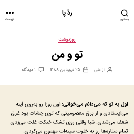
ردّ پا
جستجو
فهرست
دسته‌ها
روزنوشت
تو و من
برای
از
علی
۲۵ فروردین ۱۳۸۸
۱ دیدگاه
نویسنده
تاریخ
تو
نوشته
نوشته
و
من
اول به تو که می‌دانم می‌خوانی:
اون روزا رو به‌روی آینه
می‌ایستادی و از برق معصومیتی که توی چشات بود غرق
شعف می‌شدی. شبا وقتی روی تشک خنکت غلت می‌زدی
تمام ستاره‌ها رو به خلوت سینه‌ات مهمون می‌کردی.