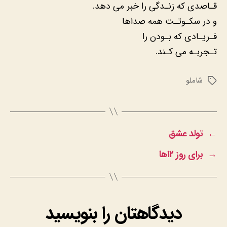
قـاصدی که زنـدگی را خبر می دهد.
و در سکـوتـت همه صداها
فـریـادی که بـودن را
تـجربـه می کـند.
شاملو
برچسب‌ها
←
تولد عشق
→
برای روز ۱۲ها
دیدگاهتان را بنویسید