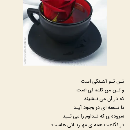
تـن تـو آهـنگی است
و تـن من کلمه ای است
که در آن می نـشیند
تا نـغمه ای در وجود آیـد
سروده ی که تـداوم را می تـپد
در نگاهت همه ی مهـربـانی هاست: