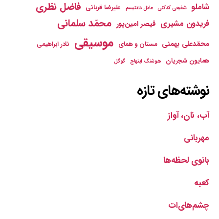
فاضل نظری
شاملو
علیرضا قربانی
شفیعی کدکنی
عادل دانتیسم
محمّد سلمانی
فریدون مشیری
قیصر امین‌پور
موسیقی
محمّدعلی بهمنی
مستان و همای
نادر ابراهیمی
همایون شجریان
هوشنگ ابتهاج
گوگل
نوشته‌های تازه
آب، نان، آواز
مهربانی
بانوی لحظه‌ها
کعبه
چشم‌های‌ات