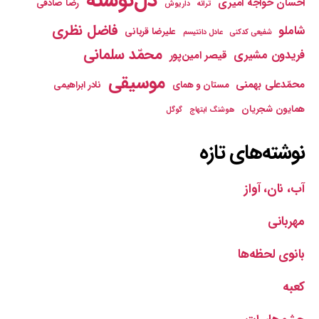
دل‌نوشته
احسان خواجه امیری
رضا صادقی
ترانه
داریوش
فاضل نظری
شاملو
علیرضا قربانی
شفیعی کدکنی
عادل دانتیسم
محمّد سلمانی
فریدون مشیری
قیصر امین‌پور
موسیقی
محمّدعلی بهمنی
مستان و همای
نادر ابراهیمی
همایون شجریان
هوشنگ ابتهاج
گوگل
نوشته‌های تازه
آب، نان، آواز
مهربانی
بانوی لحظه‌ها
کعبه