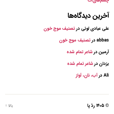
چشم‌های‌ات
آخرین دیدگاه‌ها
علی عبادی لوئی
در
تصنیف موج خون
abbas
در
تصنیف موج خون
آرمین
در
شاعر تمام شده
یزدان
در
شاعر تمام شده
Ali
در
آب، نان، آواز
© ۱۴۰۵
ردّ پا
بالا
↑