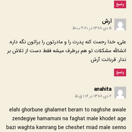
پاسخ
:
۵ دی ۱۳۸۸ در ۹:۲۰ ب٫ظ
‎علی، خدا رحمت کنه پدرت را و مادرتون را براتون نگه داره.
انشالله مشکلات تو هم برطرف میشه فقط دست از تلاش بر
ندار. قربانت آرش
پاسخ
:
‎anahita
۶ دی ۱۳۸۸ در ۱:۱۶ ق٫ظ
elahi ghorbune ghalamet beram to naghshe awale
zendegiye hamamuni na faghat male khodet age
bazi waghta kamrang be cheshet miad male senno