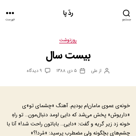
ردّ پا
جستجو
فهرست
دسته‌ها
روزنوشت
بیست سال
برای
از
علی
۵ دی ۱۳۸۸
۹ دیدگاه
نویسنده
تاریخ
بیست
نوشته
نوشته
سال
‎خونه‌ی عموی مامان‌ام بودیم. آهنگ «چشمای تو»ی
«داریوش» پخش می‌شد که دایی اومد دنبال‌مون… تو راهِ
خونه زد زیر گریه و گفت: «دایی… باباتون راحت شد!» آنا با
چشم‌های بچّگونه ولی مضطرب پرسید: «مُرد!؟»