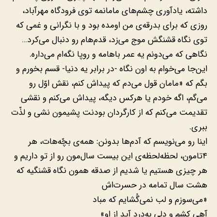
داشته، یادآوری چشم‌های مامانمه توی فرودگاه مهرآباد،
روزی که برای بدرقه‌ی من اومده بود و با نگرانی و غمی که
توی نگاه قشنگش موج می‌زد، قدم‌هام رو دنبال می‌کرد…
نگاهی که می‌دونم یه عمر باهامه و روپا نگه‌ام می‌داره.
این‌جا می‌خوام به اون نگاه -در برابر یه دنیا- قسم بخورم و
بگم که «مامان قول می‌دم که پیداش کنم، نقش اوّل رو
می‌گم، اگه خودم یا هرکس دیگه، پیداش می‌کنم و نقشی
تقدیمت می‌کنم که از کارگردان بودنت پشیمون نشی و لذّت
ببری.
اینا رو می‌نویسم که آدم‌ها بدونن: همه‌ی بچّه‌هات، هر
۴تامون، لحظه‌لحظه‌ی این بیست سال‌مون رو از تو داریم و
هر چیزی هستیم یا شدیم از صدقه همون نگاه قشنگیه که
هشت سال تمامه در حسرت‌اش
«می‌سوزم و لب نمی‌گُشایم که مباد
آهی کِشم و دلی به‌درد آید از او»