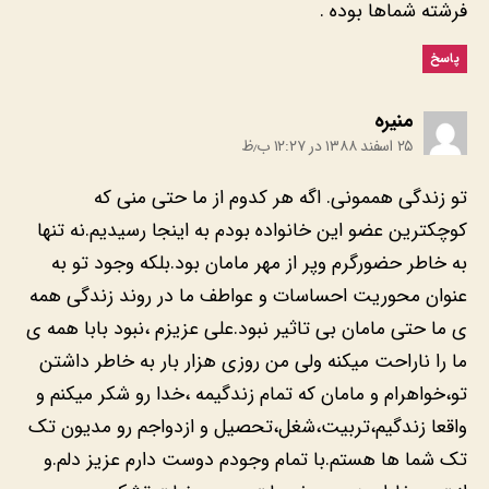
فرشته شماها بوده .
پاسخ
:
۲۵ اسفند ۱۳۸۸ در ۱۲:۲۷ ب٫ظ
‎تو زندگی هممونی. اگه هر کدوم از ما حتی منی که
کوچکترین عضو این خانواده بودم به اینجا رسیدیم.نه تنها
به خاطر حضورگرم وپر از مهر مامان بود.بلکه وجود تو به
عنوان محوریت احساسات و عواطف ما در روند زندگی همه
ی ما حتی مامان بی تاثیر نبود.علی عزیزم ،نبود بابا همه ی
ما را ناراحت میکنه ولی من روزی هزار بار به خاطر داشتن
تو،خواهرام و مامان که تمام زندگیمه ،خدا رو شکر میکنم و
واقعا زندگیم،تربیت،شغل،تحصیل و ازدواجم رو مدیون تک
تک شما ها هستم.با تمام وجودم دوست دارم عزیز دلم.و