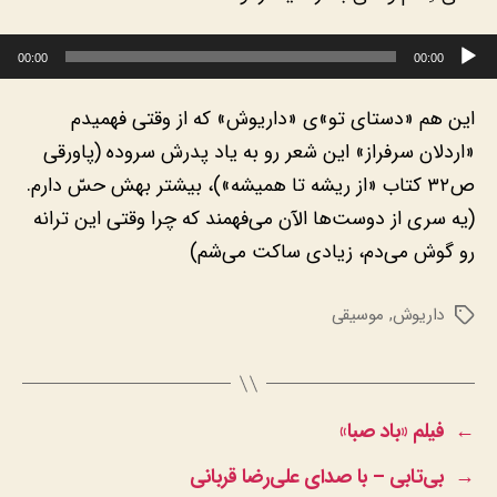
پخش‌کننده صوت
00:00
00:00
این هم «دستای تو»ی «داریوش» که از وقتی فهمیدم
«اردلان سرفراز» این شعر رو به یاد پدرش سروده (پاورقی
ص۳۲ کتاب «از ریشه تا همیشه»)، بیشتر بهش حسّ دارم.
(یه سری از دوست‌ها الآن می‌فهمند که چرا وقتی این ترانه
رو گوش می‌دم، زیادی ساکت می‌شم)
داریوش
,
موسیقی
برچسب‌ها
←
فیلم «باد صبا»
→
بی‌تابی – با صدای علی‌رضا قربانی