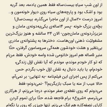
از اون شبِ سیاهِ بیست‌ساله فقط همین یادمه، بعد گریه
بود و اشک بود و پارچه‌های سیاه روی دیوار خونه‌مون و…
امروز درست ۲۰سال از اون ماجرا می‌گذره، بیست‌سال!
بچّه‌ی بزرگِ خونه -پسر ۱۴ساله‌ی یکی‌یه‌دونه‌ی مامان و
عزیزدُردونه‌ی مامان‌جون- الان ۳۴ سالشه و هنوز بزرگ‌ترین
مشغولیّت ذهنی اون‌هاست. دخترها به پشتوانه‌ی مادری
بی‌نظیر و همّت خودشون همه‌گی سروسامون گرفتن، حتّا
منیرِ ۵ساله هم امروز خانومی شده واسه خودش، فقط من‌ام
که تو کار خودم موندم، موندم که آیا نقش اوّل زندگی،
خودم‌ام، یا باید دنبال یه نقش اوّل خوب بگردم. حس
می‌کنم از پسِ اجرای این فیلم‌نامه -به تنهایی- بر نمی‌آم،
حالا عیب از منه یا سبکِ بازیگریم!؟ -نمی‌دونم؛ فقط
می‌دونم که روی نقطه‌ی صفر موندم، درجا می‌زنم، از هرکاری
می‌ترسم، «شروع» برام فاجعه شده، حتّا برای تموم کردن
کارای نصفه‌کاره هم لنگ می‌زنم. تنها چیزی که روی پا نگه‌ام