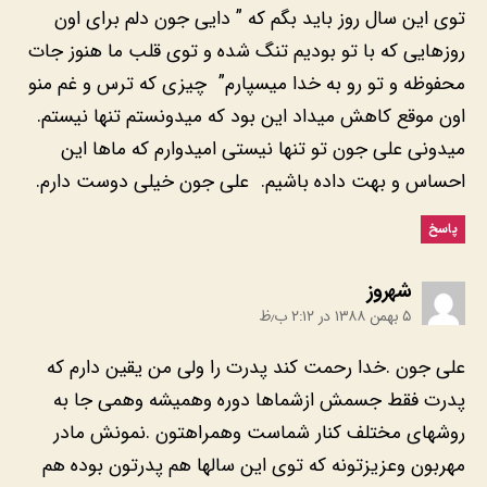
‎توی این سال روز باید بگم که ” دایی جون دلم برای اون
روزهایی که با تو بودیم تنگ شده و توی قلب ما هنوز جات
محفوظه و تو رو به خدا میسپارم” چیزی که ترس و غم منو
اون موقع کاهش میداد این بود که میدونستم تنها نیستم.
میدونی علی جون تو تنها نیستی امیدوارم که ماها این
احساس و بهت داده باشیم. علی جون خیلی دوست دارم.
پاسخ
:
۵ بهمن ۱۳۸۸ در ۲:۱۲ ب٫ظ
‎علی جون .خدا رحمت کند پدرت را ولی من یقین دارم که
پدرت فقط جسمش ازشماها دوره وهمیشه وهمی جا به
روشهای مختلف کنار شماست وهمراهتون .نمونش مادر
مهربون وعزیزتونه که توی این سالها هم پدرتون بوده هم