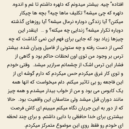
افتاده” چیه. بیشتر میدونم که دلهره داشتم تا غم و اندوه.
دلهره که چی میشه؟ تکلیف ماها چیه؟ بچه ها چیکار
میکنن؟ آیا زندگی دوباره نرمال میشه؟ آیا روزهای گذشته
دوباره تکرار میشه؟ زندایی چه میکنه؟ و … اینقدر این
چیزها زیاد بود که جایی برای فهم این نمی گذاشت که چه
کسی از دست رفته و چه ستونی از فامیل ویران شده. بیشتر
ترس بر وجود من توی اون لحظات حاکم بود و گاهی از
فشار این ترس اشک از چشمانم سرازیر میشد. وقتی خودم
و توی کار غرق میکردم حس میکردم که دارم گوشه ای از
این فاجعه رو بی تاثیر میکنم. دلم میخواست که انها همه
یک کابوس می بود و من از خواب بیدار میشدم و همه چیز
مانند دوران قبل میشد ولی متاسفان این واقعیت بود. حالا
که از دور به این جریان نگاه میکنم میبینم ای کاش فرصت
بیشتری برای خدا حافظی با دایی داشتم. و برای چند لحظه
ای خودم رو فقط روی این موضوع متمرکز میکردم.