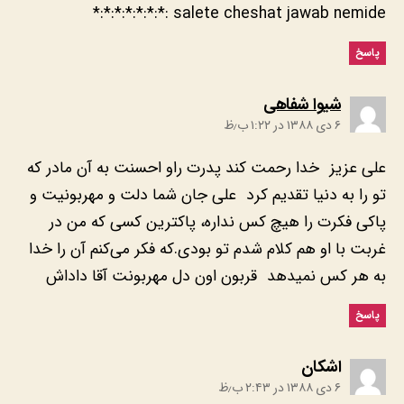
salete cheshat jawab nemide :*:*:*:*:*:*:*
پاسخ
:
۶ دی ۱۳۸۸ در ۱:۲۲ ب٫ظ
‎علی‌ عزیز خدا رحمت کند پدرت راو احسنت به آن مادر که
تو را به دنیا تقدیم کرد علی‌ جان شما دلت و مهربونیت و
پاکی‌ فکرت را هیچ کس نداره، پاکترین کسی‌ که من در
غربت با او هم کلام شدم تو بودی.که فکر می‌کنم آن را خدا
به هر کس نمیدهد قربون اون دل مهربونت آقا داداش
پاسخ
:
۶ دی ۱۳۸۸ در ۲:۴۳ ب٫ظ