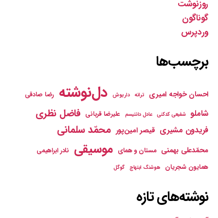
روزنوشت
گوناگون
وردپرس
برچسب‌ها
دل‌نوشته
احسان خواجه امیری
رضا صادقی
ترانه
داریوش
فاضل نظری
شاملو
علیرضا قربانی
شفیعی کدکنی
عادل دانتیسم
محمّد سلمانی
فریدون مشیری
قیصر امین‌پور
موسیقی
محمّدعلی بهمنی
مستان و همای
نادر ابراهیمی
همایون شجریان
هوشنگ ابتهاج
گوگل
نوشته‌های تازه