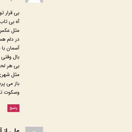
بی قرار ت
آه بی تا
مثل عکس ر
در دلم ه
آسمان با 
بال وقتی
بی هر لحض
مثل شهری
باز می پ
وسکوت تو
پاسخ
علی از آ