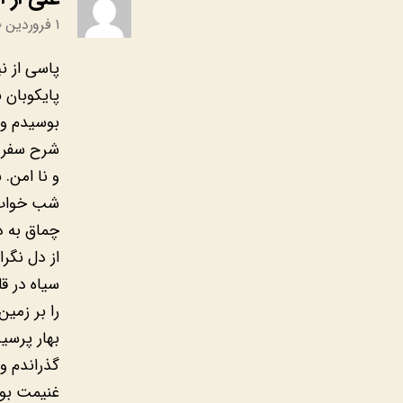
۱ فروردین ۱۳۹۰ در ۲:۳۱ ق٫ظ
پاسی از ن
پایکوبان 
بوسیدم و 
شرح سفر ر
و نا امن.
شب خواب خ
چماق به د
از دل نگر
سیاه در ق
را بر زمی
بهار پرسی
گذراندم و
غنیمت بود