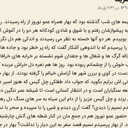
یمه های شب گذشته بود که بهار همراه عمو نوروز از راه رسیدند. ر
به پیشوازشان رفتم و با شوق و شادی کودکانه هر دو را در آغوش 
بوییدم. هر دو آنها خسته به نظر می رسیدند و اندکی هم دل نگران.
ا پرسیدم که با اندوهی آشکار گفت که راه پر خطر بود و جاده ها
 ناله گرگ ها و شغال ها و جغدان شوم نشسته بر خرابه های خرافا
وش را از چشمانم ربوده بود. روز ها هم نعره دل خراش عربده 
ست در کوی و برزن شهر ها آرامش خیالم را گرفته بودند. از بهار خ
انی اش برایم بگوید که جواب داد طفلکی چل گیس که هنوز اسیر د
لعه سنگباران است و در انتظار کسانی است تا شیشه عمر ننگین دی
ن بزند و چل گیس عزیز را از دام این سیاه به سر های سنگ دل رها 
دم نسیم را دیدی؟ گفت آری دیدم و شبی را با سپیده و سحر با ن
 حضور عمو نوروز هم در جمع مان در کنار شعله های آتش چارشنب
. از بهار پرسیدم نسیم قصد سفر به این دیار را نداشت؟ بهار در ج