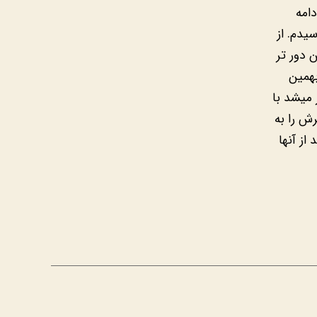
امه
یدم. از
 دور تر
بهمین
 میشد با
ش را به
از آنها