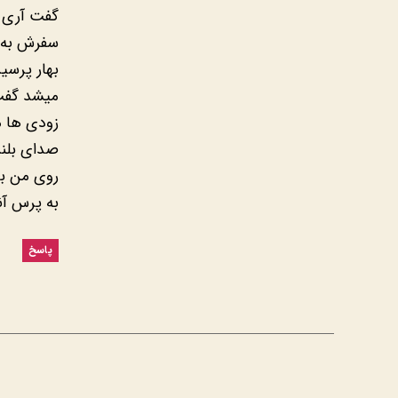
گفت آری د
سفرش به را
بهار پرسی
میشد گفت 
زودی ها می
صدای بلند
روی من بر
به پرس آنه
پاسخ