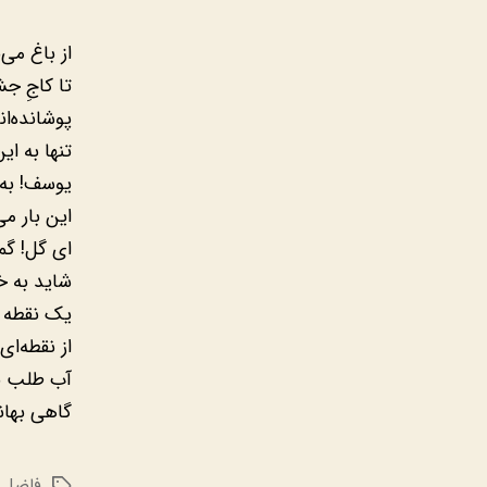
از باغ می‌
تا کاجِ ج
پوشانده‌ان
تنها به این
یوسف! به 
این بار می
ای گل! گ
شاید به خا
یک نقطه 
از نقطه‌ا
آب طلب نک
گاهی بهانه
فاضل 