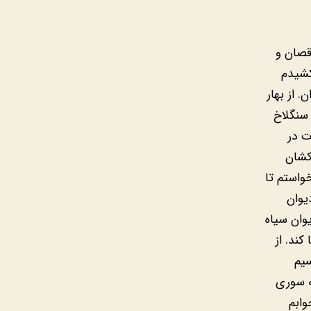
قصان و
کشیدم
 از بهار
 سنگلاخ
ت در
کشان
واستم تا
یوان
وان سیاه
کند. از
سیم
ه سوری
وابم