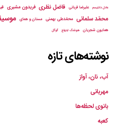
فاضل نظری
فریدون مشیری
قیص
علیرضا قربانی
عادل دانتیسم
موسیق
محمّد سلمانی
محمّدعلی بهمنی
مستان و همای
همایون شجریان
هوشنگ ابتهاج
گوگل
نوشته‌های تازه
آب، نان، آواز
مهربانی
بانوی لحظه‌ها
کعبه