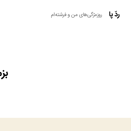
ردّ پا
روزمرّگی‌های من و فرشته‌ام
بز