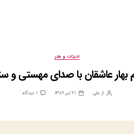
دسته‌ها
ادبيّات و هنر
م بهار عاشقان با صدای مهستی و ستّا
برای
از
علی
۲۱ تیر ۱۳۸۹
۱ دیدگاه
نویسنده
تاریخ
بزم
نوشته
نوشته
بهار
عاشقان
با
صدای