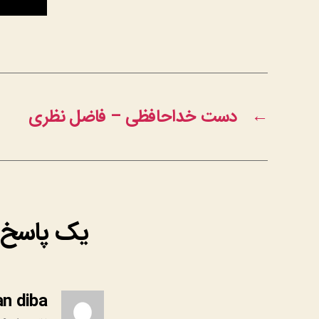
←
دست خداحافظی – فاضل نظری
یک پاسخ ب
an diba