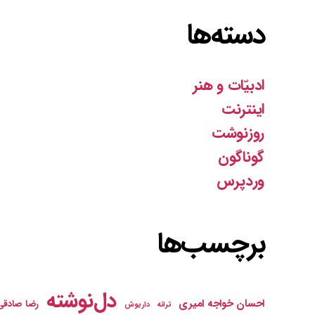
دسته‌ها
ادبیّات و هنر
اینترنت
روزنوشت
گوناگون
وردپرس
برچسب‌ها
دل‌نوشته
احسان خواجه امیری
رضا صادقی
ترانه
داریوش