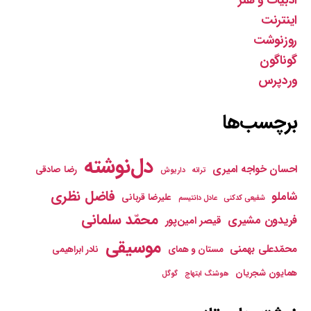
ادبیّات و هنر
اینترنت
روزنوشت
گوناگون
وردپرس
برچسب‌ها
دل‌نوشته
احسان خواجه امیری
رضا صادقی
ترانه
داریوش
فاضل نظری
شاملو
علیرضا قربانی
شفیعی کدکنی
عادل دانتیسم
محمّد سلمانی
فریدون مشیری
قیصر امین‌پور
موسیقی
محمّدعلی بهمنی
مستان و همای
نادر ابراهیمی
همایون شجریان
هوشنگ ابتهاج
گوگل