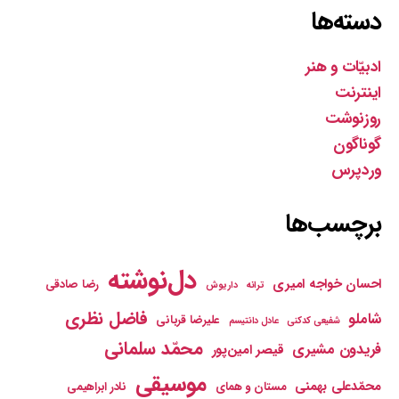
دسته‌ها
ادبیّات و هنر
اینترنت
روزنوشت
گوناگون
وردپرس
برچسب‌ها
دل‌نوشته
احسان خواجه امیری
رضا صادقی
ترانه
داریوش
فاضل نظری
شاملو
علیرضا قربانی
شفیعی کدکنی
عادل دانتیسم
محمّد سلمانی
فریدون مشیری
قیصر امین‌پور
موسیقی
محمّدعلی بهمنی
مستان و همای
نادر ابراهیمی