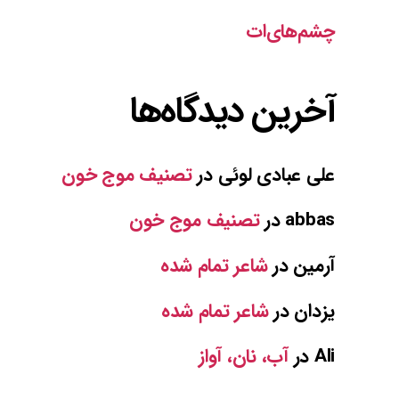
چشم‌های‌ات
آخرین دیدگاه‌ها
علی عبادی لوئی
در
تصنیف موج خون
abbas
در
تصنیف موج خون
آرمین
در
شاعر تمام شده
یزدان
در
شاعر تمام شده
Ali
در
آب، نان، آواز