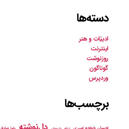
دسته‌ها
ادبیّات و هنر
اینترنت
روزنوشت
گوناگون
وردپرس
برچسب‌ها
دل‌نوشته
احسان خواجه امیری
رضا صادقی
ترانه
داریوش