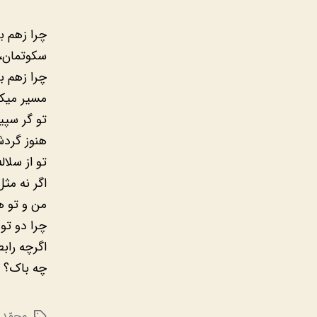
چرا زهم ب
سکوتمان،
چرا زهم ب
مسیر میکد
تو گر سپ
هنوز گرد
تو از سلال
اگر نه مث
من و تو ه
چرا دو تو
اگرچه راب
چه باک؟ 
محمّد 