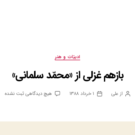
دسته‌ها
ادبيّات و هنر
بازهم غزلی از «محمّد سلمانی»
برای
از
علی
۱ خرداد ۱۳۸۸
هیچ دیدگاهی
ثبت نشده
نویسنده
تاریخ
بازهم
نوشته
نوشته
غزلی
از
«محمّد
سلمانی»