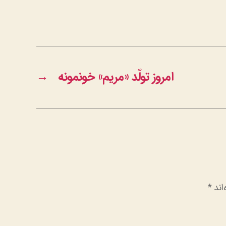
امروز تولّد «مریم» خونمونه
→
اند
*