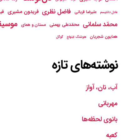
فاضل نظری
فریدون مشیری
قیص
علیرضا قربانی
عادل دانتیسم
موسیق
محمّد سلمانی
محمّدعلی بهمنی
مستان و همای
همایون شجریان
هوشنگ ابتهاج
گوگل
نوشته‌های تازه
آب، نان، آواز
مهربانی
بانوی لحظه‌ها
کعبه