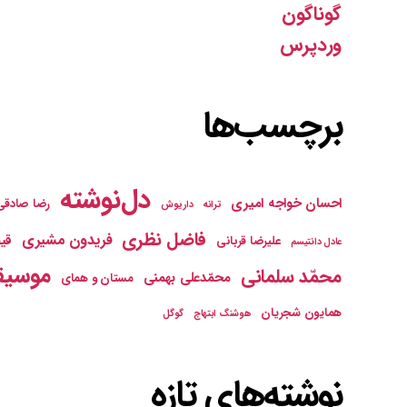
گوناگون
وردپرس
برچسب‌ها
دل‌نوشته
احسان خواجه امیری
رضا صادقی
ترانه
داریوش
فاضل نظری
فریدون مشیری
قیص
علیرضا قربانی
عادل دانتیسم
موسیق
محمّد سلمانی
محمّدعلی بهمنی
مستان و همای
همایون شجریان
هوشنگ ابتهاج
گوگل
نوشته‌های تازه