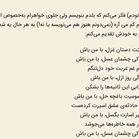
خودم) فکر می‌کنم که بلدم بنویسم ولی جلوی خواهرام به‌خصوص ا
کم می آره (نمی‌دونم هنوز هم می‌نویسه یا نه!) به هر حال یه شعر
ه خودش تقدیم می‌کنم:
ّت دستان غزل، با من باش
ی چشمان عسل، با من باش
ام غم غربت خود دل‌تنگم
ی روز ازل، با من باش
بی این ثانیه‌ها را بشکن
صومیت باغچه حل، با من باش
حادثه‌ی عشق اسیرت کرده‌ست
یر اسارت بگسل، با من باش
ار همه خاطره‌ها می‌جوشد
ی چشمان عسل، با من باش