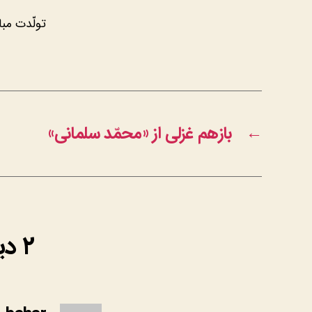
تولّدت مب
←
بازهم غزلی از «محمّد سلمانی»
۲ دیدگاه دربارهٔ «امروز تولّد «مریم» خونمونه»