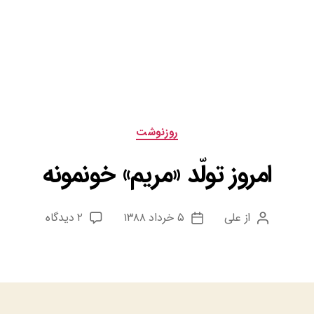
دسته‌ها
روزنوشت
امروز تولّد «مریم» خونمونه
برای
از
علی
۵ خرداد ۱۳۸۸
۲ دیدگاه
نویسنده
تاریخ
امروز
نوشته
نوشته
تولّد
«مریم»
خونمونه