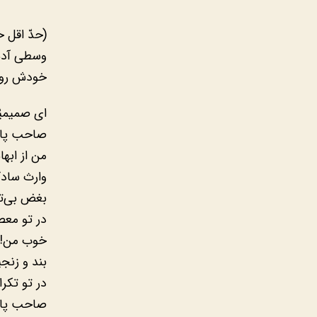
(حدّ اقل 
وسطی آدم 
خودش رو ب
ای صمیمی
صاحب پاک
من از ابه
وارث سادگ
بغض بی‌تا
در تو مع
خوب من! 
بند و زنج
در تو تکر
صاحب پاک