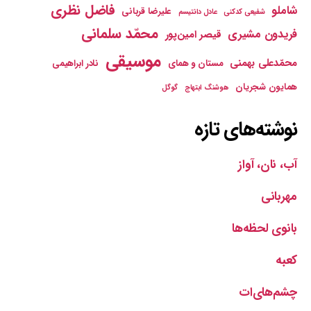
فاضل نظری
شاملو
علیرضا قربانی
شفیعی کدکنی
عادل دانتیسم
محمّد سلمانی
فریدون مشیری
قیصر امین‌پور
موسیقی
محمّدعلی بهمنی
مستان و همای
نادر ابراهیمی
همایون شجریان
هوشنگ ابتهاج
گوگل
نوشته‌های تازه
آب، نان، آواز
مهربانی
بانوی لحظه‌ها
کعبه
چشم‌های‌ات