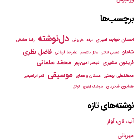
برچسب‌ها
دل‌نوشته
احسان خواجه امیری
رضا صادقی
ترانه
داریوش
فاضل نظری
شاملو
علیرضا قربانی
شفیعی کدکنی
عادل دانتیسم
محمّد سلمانی
فریدون مشیری
قیصر امین‌پور
موسیقی
محمّدعلی بهمنی
مستان و همای
نادر ابراهیمی
همایون شجریان
هوشنگ ابتهاج
گوگل
نوشته‌های تازه
آب، نان، آواز
مهربانی