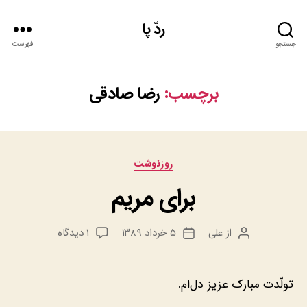
ردّ پا
جستجو
فهرست
برچسب:
رضا صادقی
دسته‌ها
روزنوشت
برای مریم
برای
از
علی
۵ خرداد ۱۳۸۹
۱ دیدگاه
نویسنده
تاریخ
برای
نوشته
نوشته
مریم
تولّدت مبارک عزیز دل‌ام.