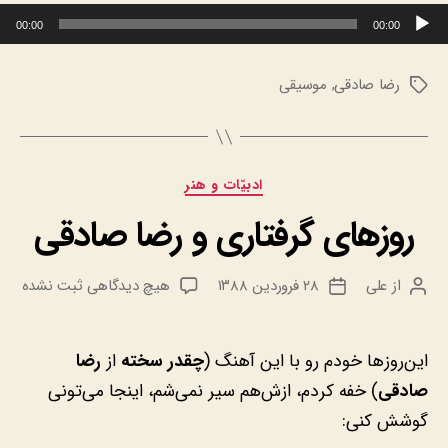
پخش‌کننده صوت
00:00
00:00
رضا صادقی
,
موسیقی
برچسب‌ها
دسته‌ها
ادبيّات و هنر
روزهای گرفتاری و رضا صادقی
برای
از
علی
۲۸ فروردین ۱۳۸۸
هیچ دیدگاهی
ثبت نشده
نویسنده
تاریخ
روزهای
نوشته
نوشته
گرفتاری
و
این‌روزها خودم رو با این آهنگ (
چقدر سخته
از
رضا
رضا
صادقی
) خفه کردم، ازش‌هم سیر نمی‌شم، اینجا می‌تونی
صادقی
گوشش کنی: